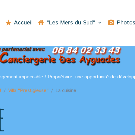
Accueil
"Les Mers du Sud"
Photo
logement impeccable ! Propriétaire, une opportunité de dévelop
!
Villa "Prestigieuse"
La cuisine
e