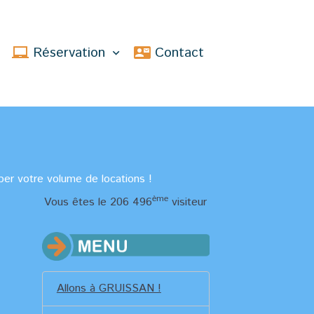
s
Réservation
Contact
per votre volume de locations !
ème
Vous êtes le 206 496
visiteur
Allons à GRUISSAN !