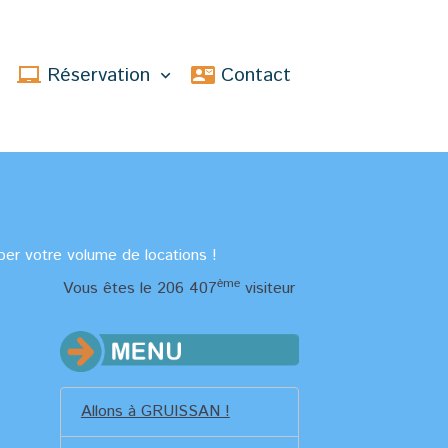
s
Réservation
Contact
per votre volume de locations !
ème
Vous êtes le 206 407
visiteur
Allons à GRUISSAN !